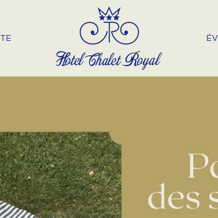
NTE
É